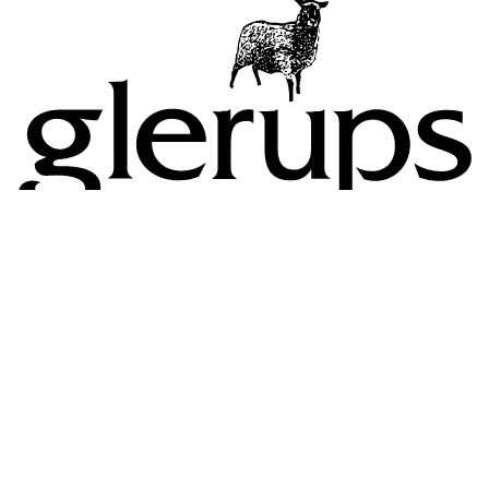
Booking af lokaler, overnatning & aktiviteter
Kontakt
Privatlivspolitik